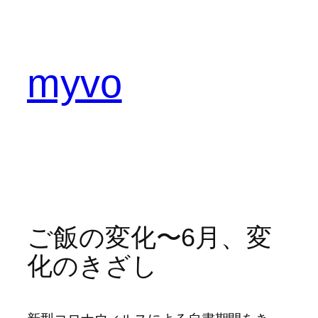
内
容
を
ス
myvo
キ
ッ
プ
ご飯の変化〜6月、変
化のきざし