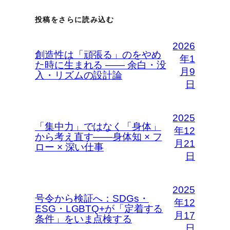
投稿をさらに読み込む
2026
創造性は「頑張る」のをやめ
年1
た時に生まれる —— 余白・没
月9
入・リズムの設計論
日
2025
「集中力」ではなく「身体」
年12
から考え直す――身体知 × フ
月21
ロー × 深い仕事
日
2025
号令から検証へ：SDGs・
年12
ESG・LGBTQ+が「定着する
月17
条件」をいま点検する
日