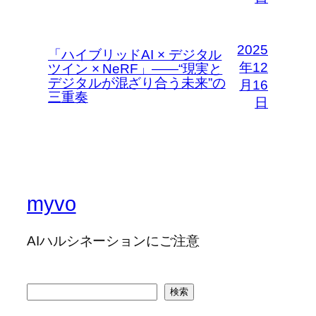
2025
「ハイブリッドAI × デジタル
年12
ツイン × NeRF」――“現実と
デジタルが混ざり合う未来”の
月16
三重奏
日
myvo
AIハルシネーションにご注意
検
検索
索