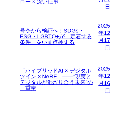
ロー × 深い仕事
日
2025
号令から検証へ：SDGs・
年12
ESG・LGBTQ+が「定着する
月17
条件」をいま点検する
日
2025
「ハイブリッドAI × デジタル
年12
ツイン × NeRF」――“現実と
デジタルが混ざり合う未来”の
月16
三重奏
日