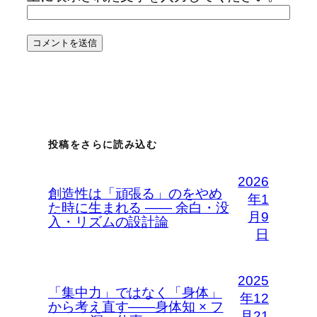
投稿をさらに読み込む
2026
創造性は「頑張る」のをやめ
年1
た時に生まれる —— 余白・没
月9
入・リズムの設計論
日
2025
「集中力」ではなく「身体」
年12
から考え直す――身体知 × フ
月21