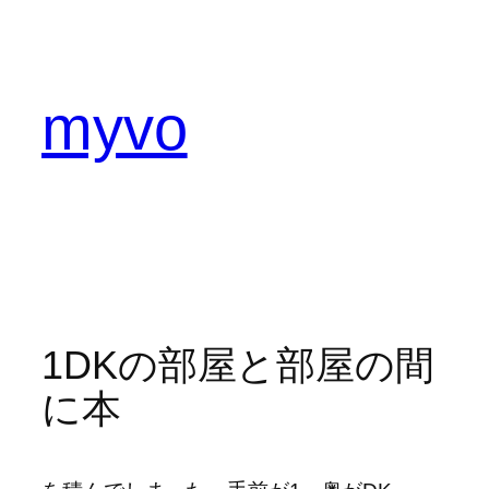
内
容
を
ス
myvo
キ
ッ
プ
1DKの部屋と部屋の間
に本