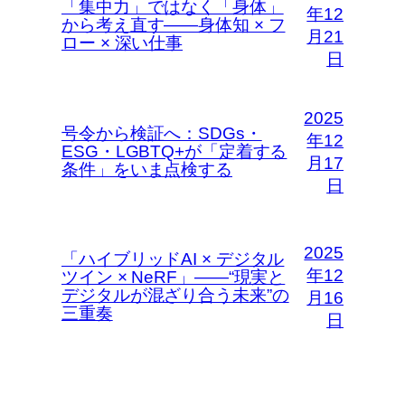
「集中力」ではなく「身体」
年12
から考え直す――身体知 × フ
月21
ロー × 深い仕事
日
2025
号令から検証へ：SDGs・
年12
ESG・LGBTQ+が「定着する
月17
条件」をいま点検する
日
2025
「ハイブリッドAI × デジタル
年12
ツイン × NeRF」――“現実と
デジタルが混ざり合う未来”の
月16
三重奏
日