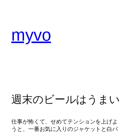
内
容
を
ス
myvo
キ
ッ
プ
週末のビールはうまい
仕事が怖くて、せめてテンションを上げよ
うと、一番お気に入りのジャケットと白パ