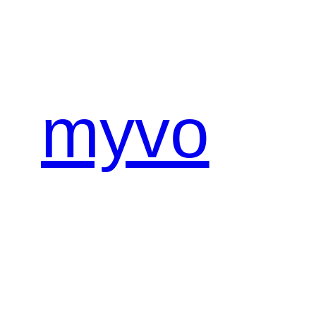
内
容
を
ス
キ
myvo
ッ
プ