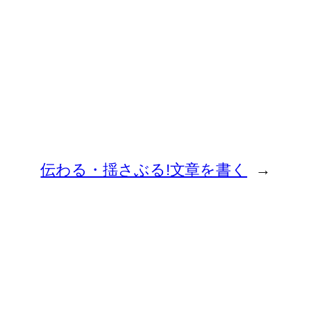
伝わる・揺さぶる!文章を書く
→