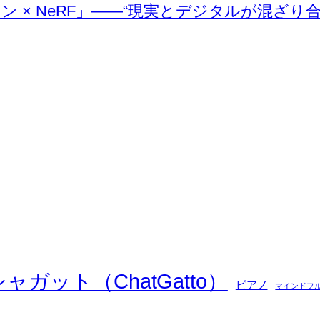
イン × NeRF」――“現実とデジタルが混ざり
シャガット（ChatGatto）
ピアノ
マインドフ