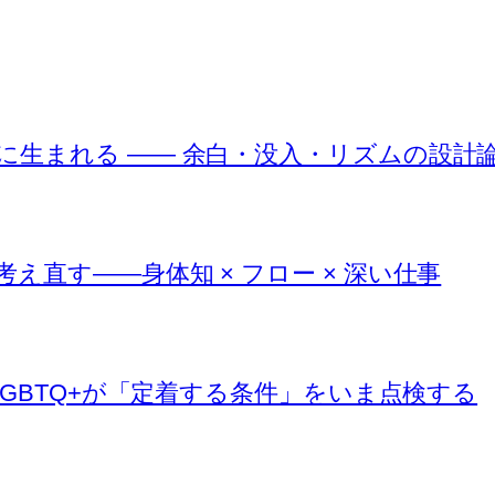
に生まれる —— 余白・没入・リズムの設計
直す――身体知 × フロー × 深い仕事
LGBTQ+が「定着する条件」をいま点検する