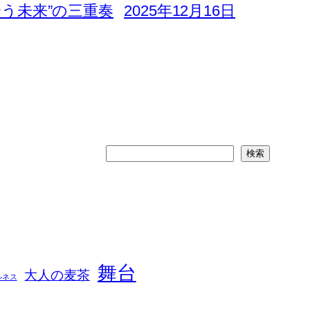
合う未来”の三重奏
2025年12月16日
検
検索
索
舞台
大人の麦茶
ルネス