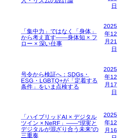
入・リズムの設計論
日
2025
「集中力」ではなく「身体」
年12
から考え直す――身体知 × フ
月21
ロー × 深い仕事
日
2025
号令から検証へ：SDGs・
年12
ESG・LGBTQ+が「定着する
月17
条件」をいま点検する
日
2025
「ハイブリッドAI × デジタル
年12
ツイン × NeRF」――“現実と
デジタルが混ざり合う未来”の
月16
三重奏
日