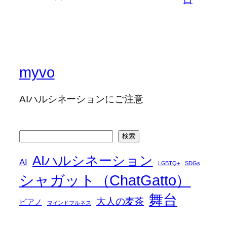
myvo
AIハルシネーションにご注意
検
検索
索
AIハルシネーション
AI
LGBTQ+
SDGs
シャガット（ChatGatto）
舞台
大人の麦茶
ピアノ
マインドフルネス