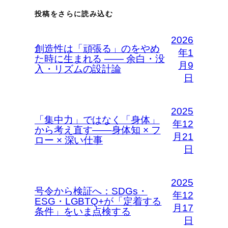
投稿をさらに読み込む
2026
創造性は「頑張る」のをやめ
年1
た時に生まれる —— 余白・没
月9
入・リズムの設計論
日
2025
「集中力」ではなく「身体」
年12
から考え直す――身体知 × フ
月21
ロー × 深い仕事
日
2025
号令から検証へ：SDGs・
年12
ESG・LGBTQ+が「定着する
月17
条件」をいま点検する
日