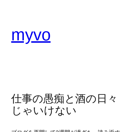
内
容
を
ス
myvo
キ
ッ
プ
仕事の愚痴と酒の日々
じゃいけない