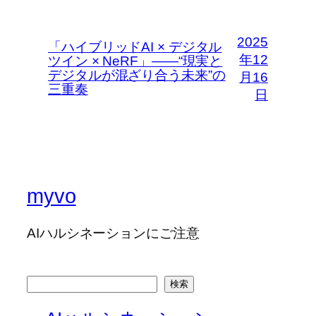
2025
「ハイブリッドAI × デジタル
年12
ツイン × NeRF」――“現実と
デジタルが混ざり合う未来”の
月16
三重奏
日
myvo
AIハルシネーションにご注意
検
検索
索