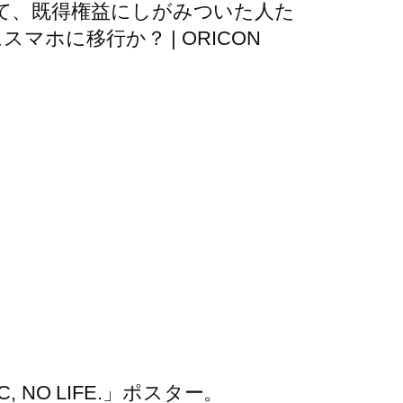
て、既得権益にしがみついた人た
ホに移行か？ | ORICON
NO LIFE.」ポスター。