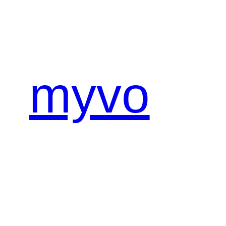
内
容
を
ス
キ
myvo
ッ
プ