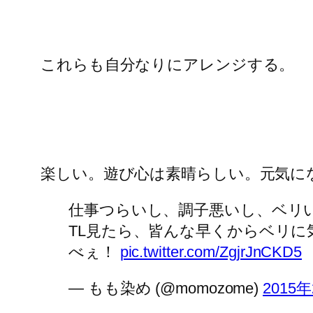
これらも自分なりにアレンジする。
楽しい。遊び心は素晴らしい。元気になれ
仕事つらいし、調子悪いし、ベリ
TL見たら、皆んな早くからベリ
べぇ！
pic.twitter.com/ZgjrJnCKD5
— もも染め (@momozome)
2015