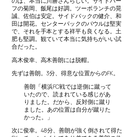
のは、本当に川勝さんらしい。サイドハー
フの菊岡、飯尾は好調。ツーボランチの晃
誠、佐伯は安定。サイドバックの健介、和
田は開花。センターバックのバウルは堅実
で、それを手本とする祥平も良くなる。土
肥も堅調。観ていて本当に気持ちがいい試
合だった。
高木俊幸、高木善朗には脱帽。
先ずは善朗。3分、得意な位置からのFK。
善朗「横浜FC戦では逆側に蹴って
いたので、読まれている感じがあ
りました。だから、反対側に蹴り
ました。あの位置は自分が蹴りた
かった。」
次に俊幸。48分、善朗が強く倒されて得た