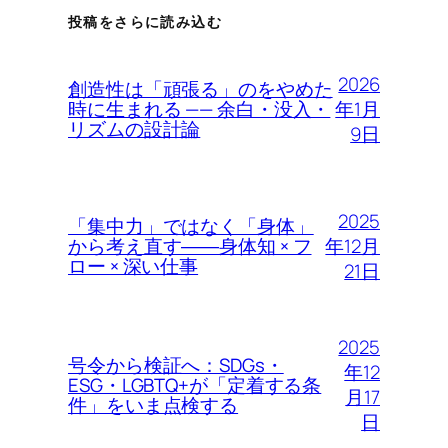
投稿をさらに読み込む
2026
創造性は「頑張る」のをやめた
年1月
時に生まれる —— 余白・没入・
リズムの設計論
9日
2025
「集中力」ではなく「身体」
年12月
から考え直す――身体知 × フ
ロー × 深い仕事
21日
2025
号令から検証へ：SDGs・
年12
ESG・LGBTQ+が「定着する条
月17
件」をいま点検する
日