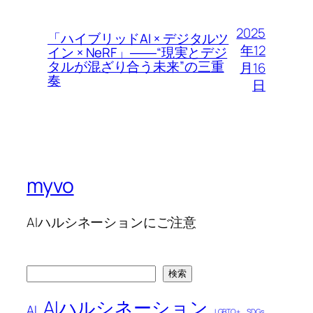
2025
「ハイブリッドAI × デジタルツ
年12
イン × NeRF」――“現実とデジ
タルが混ざり合う未来”の三重
月16
奏
日
myvo
AIハルシネーションにご注意
検
検索
索
AIハルシネーション
AI
LGBTQ+
SDGs