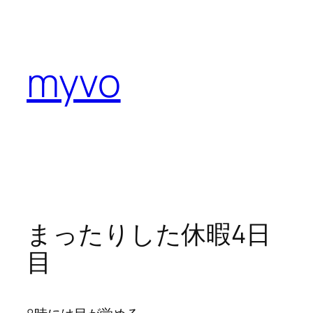
内
容
を
myvo
ス
キ
ッ
プ
まったりした休暇4日
目