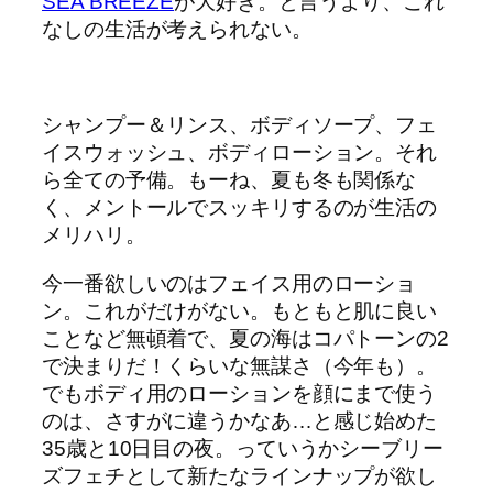
SEA BREEZE
が大好き。と言うより、これ
なしの生活が考えられない。
シャンプー＆リンス、ボディソープ、フェ
イスウォッシュ、ボディローション。それ
ら全ての予備。もーね、夏も冬も関係な
く、メントールでスッキリするのが生活の
メリハリ。
今一番欲しいのはフェイス用のローショ
ン。これがだけがない。もともと肌に良い
ことなど無頓着で、夏の海はコパトーンの2
で決まりだ！くらいな無謀さ（今年も）。
でもボディ用のローションを顔にまで使う
のは、さすがに違うかなあ…と感じ始めた
35歳と10日目の夜。っていうかシーブリー
ズフェチとして新たなラインナップが欲し