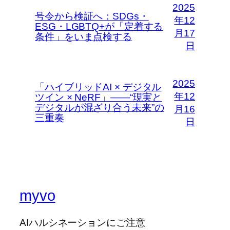
2025
号令から検証へ：SDGs・
年12
ESG・LGBTQ+が「定着する
月17
条件」をいま点検する
日
2025
「ハイブリッドAI × デジタル
年12
ツイン × NeRF」――“現実と
デジタルが混ざり合う未来”の
月16
三重奏
日
myvo
AIハルシネーションにご注意