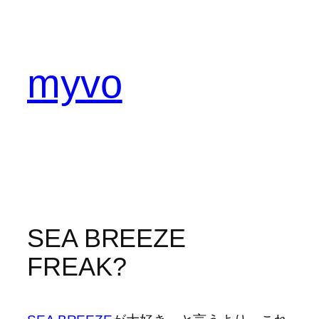
内
容
を
ス
myvo
キ
ッ
プ
SEA BREEZE
FREAK?