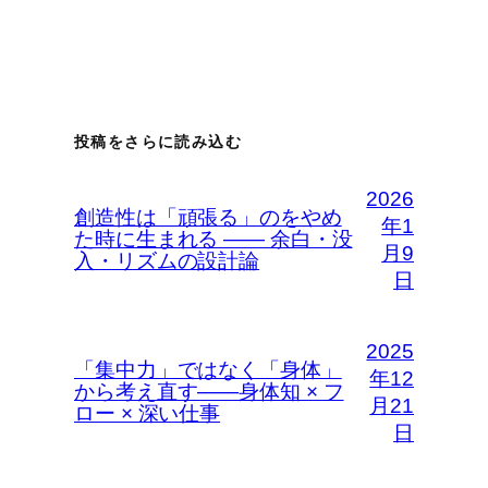
投稿をさらに読み込む
2026
創造性は「頑張る」のをやめ
年1
た時に生まれる —— 余白・没
月9
入・リズムの設計論
日
2025
「集中力」ではなく「身体」
年12
から考え直す――身体知 × フ
月21
ロー × 深い仕事
日