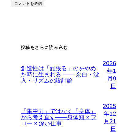
投稿をさらに読み込む
2026
創造性は「頑張る」のをやめ
年1
た時に生まれる —— 余白・没
月9
入・リズムの設計論
日
2025
「集中力」ではなく「身体」
年12
から考え直す――身体知 × フ
月21
ロー × 深い仕事
日