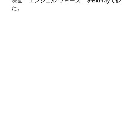
映画「エンジェル ウォーズ」をBlu-rayで観
た。