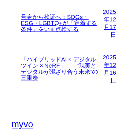
2025
号令から検証へ：SDGs・
年12
ESG・LGBTQ+が「定着する
月17
条件」をいま点検する
日
2025
「ハイブリッドAI × デジタル
年12
ツイン × NeRF」――“現実と
デジタルが混ざり合う未来”の
月16
三重奏
日
myvo