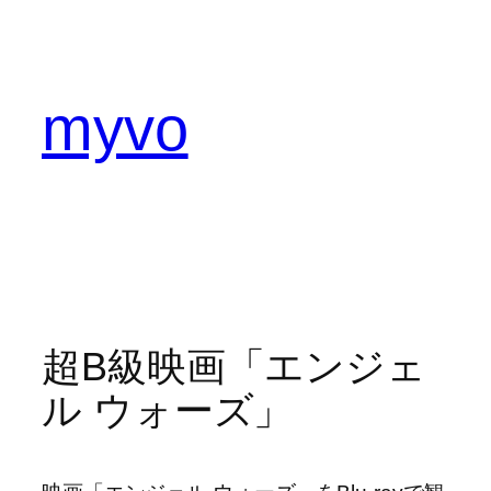
内
容
を
ス
myvo
キ
ッ
プ
超B級映画「エンジェ
ル ウォーズ」