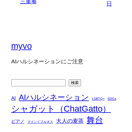
三重奏
日
myvo
AIハルシネーションにご注意
検
検索
索
AIハルシネーション
AI
LGBTQ+
SDGs
シャガット（ChatGatto）
舞台
大人の麦茶
ピアノ
マインドフルネス