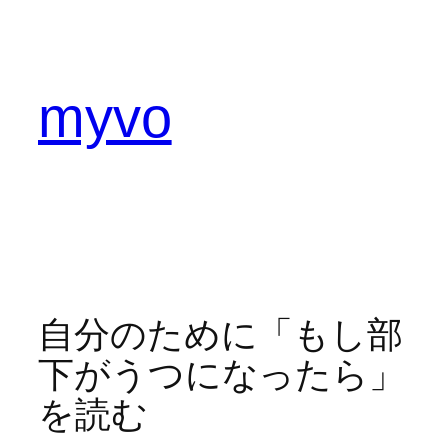
内
容
を
ス
myvo
キ
ッ
プ
自分のために「もし部
下がうつになったら」
を読む