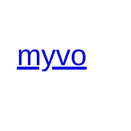
内
容
を
ス
キ
myvo
ッ
プ