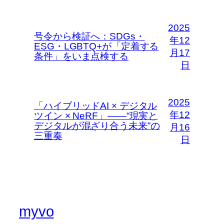
2025
号令から検証へ：SDGs・
年12
ESG・LGBTQ+が「定着する
月17
条件」をいま点検する
日
2025
「ハイブリッドAI × デジタル
年12
ツイン × NeRF」――“現実と
デジタルが混ざり合う未来”の
月16
三重奏
日
myvo