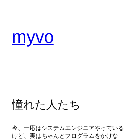
内
容
を
ス
myvo
キ
ッ
プ
憧れた人たち
今、一応はシステムエンジニアやっている
けど、実はちゃんとプログラムをかけな