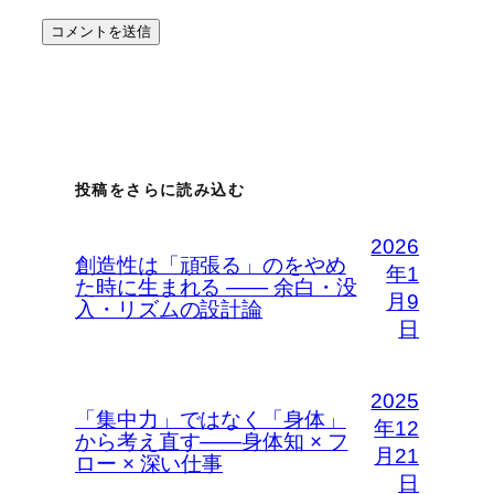
投稿をさらに読み込む
2026
創造性は「頑張る」のをやめ
年1
た時に生まれる —— 余白・没
月9
入・リズムの設計論
日
2025
「集中力」ではなく「身体」
年12
から考え直す――身体知 × フ
月21
ロー × 深い仕事
日