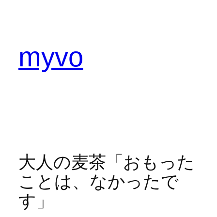
内
容
を
ス
myvo
キ
ッ
プ
大人の麦茶「おもった
ことは、なかったで
す」