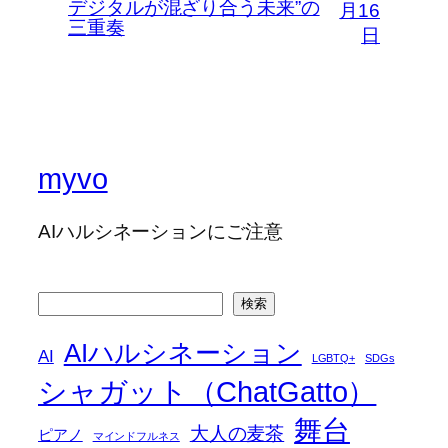
デジタルが混ざり合う未来”の
月16
三重奏
日
myvo
AIハルシネーションにご注意
検
検索
索
AIハルシネーション
AI
LGBTQ+
SDGs
シャガット（ChatGatto）
舞台
大人の麦茶
ピアノ
マインドフルネス