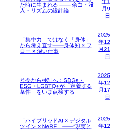
年1
た時に生まれる —— 余白・没
月9
入・リズムの設計論
日
2025
「集中力」ではなく「身体」
年12
から考え直す――身体知 × フ
月21
ロー × 深い仕事
日
2025
号令から検証へ：SDGs・
年12
ESG・LGBTQ+が「定着する
月17
条件」をいま点検する
日
2025
「ハイブリッドAI × デジタル
年12
ツイン × NeRF」――“現実と