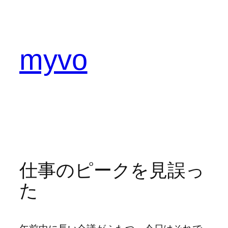
内
容
を
ス
myvo
キ
ッ
プ
仕事のピークを見誤っ
た