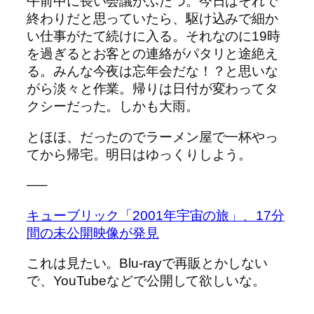
午前中に長い会議がふたつ。今日はそれで
終わりだと思っていたら、駆け込みで細か
い仕事がたて続けに入る。それなのに19時
を過ぎるとお客との連絡がパタリと途絶え
る。みんな今夜は忘年会だな！？と思いな
がら淡々と作業。帰りは日付が変わってタ
クシーだった。しかも大雨。
とほほ、だったのでラーメン屋で一杯やっ
てから帰宅。明日はゆっくりしよう。
—–
キューブリック「2001年宇宙の旅」、17分
間の未公開映像が発見
これは見たい。Blu-rayで再販とかしない
で、YouTubeなどで公開して欲しいな。