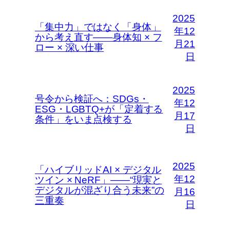
2025
「集中力」ではなく「身体」
年12
から考え直す――身体知 × フ
月21
ロー × 深い仕事
日
2025
号令から検証へ：SDGs・
年12
ESG・LGBTQ+が「定着する
月17
条件」をいま点検する
日
2025
「ハイブリッドAI × デジタル
年12
ツイン × NeRF」――“現実と
デジタルが混ざり合う未来”の
月16
三重奏
日