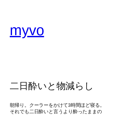
内
容
を
ス
myvo
キ
ッ
プ
二日酔いと物減らし
朝帰り。クーラーをかけて3時間ほど寝る。
それでも二日酔いと言うより酔ったままの