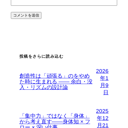
投稿をさらに読み込む
2026
創造性は「頑張る」のをやめ
年1
た時に生まれる —— 余白・没
月9
入・リズムの設計論
日
2025
「集中力」ではなく「身体」
年12
から考え直す――身体知 × フ
月21
ロー × 深い仕事