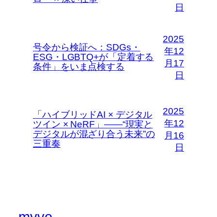
日
2025
号令から検証へ：SDGs・
年12
ESG・LGBTQ+が「定着する
月17
条件」をいま点検する
日
2025
「ハイブリッドAI × デジタル
年12
ツイン × NeRF」――“現実と
デジタルが混ざり合う未来”の
月16
三重奏
日
myvo