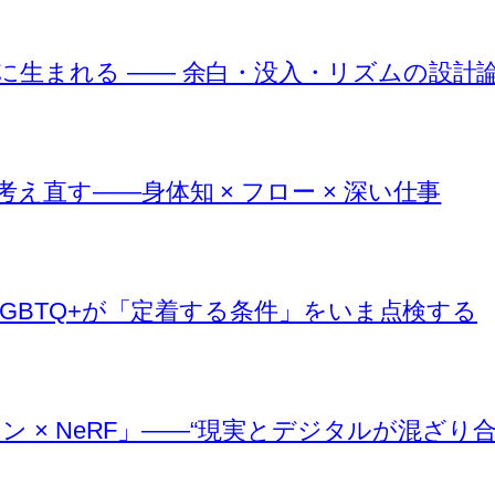
に生まれる —— 余白・没入・リズムの設計
直す――身体知 × フロー × 深い仕事
LGBTQ+が「定着する条件」をいま点検する
イン × NeRF」――“現実とデジタルが混ざり