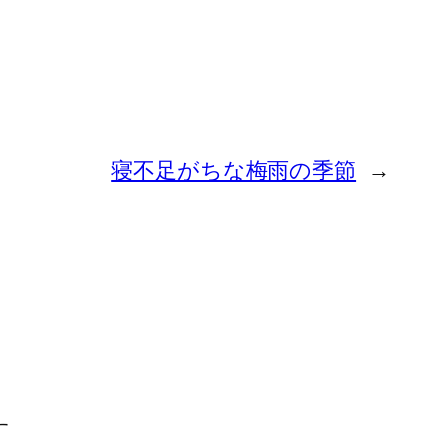
寝不足がちな梅雨の季節
→
す