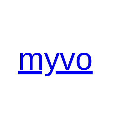
内
容
を
ス
キ
myvo
ッ
プ