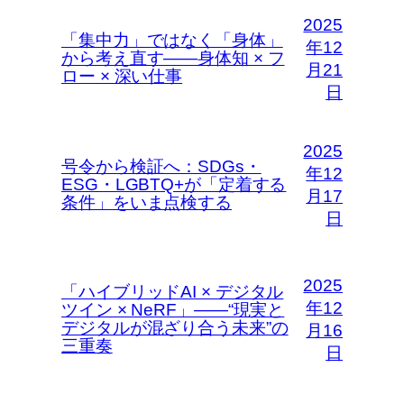
2025
「集中力」ではなく「身体」
年12
から考え直す――身体知 × フ
月21
ロー × 深い仕事
日
2025
号令から検証へ：SDGs・
年12
ESG・LGBTQ+が「定着する
月17
条件」をいま点検する
日
2025
「ハイブリッドAI × デジタル
年12
ツイン × NeRF」――“現実と
デジタルが混ざり合う未来”の
月16
三重奏
日