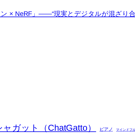
イン × NeRF」――“現実とデジタルが混ざり
シャガット（ChatGatto）
ピアノ
マインドフ