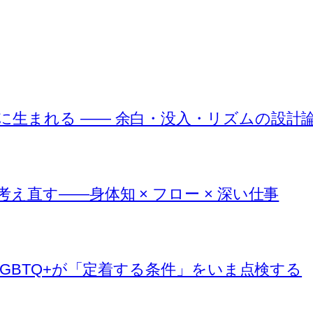
に生まれる —— 余白・没入・リズムの設計
直す――身体知 × フロー × 深い仕事
LGBTQ+が「定着する条件」をいま点検する