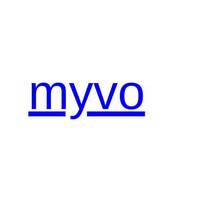
内
容
を
ス
キ
myvo
ッ
プ