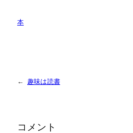
本
←
趣味は読書
コメント