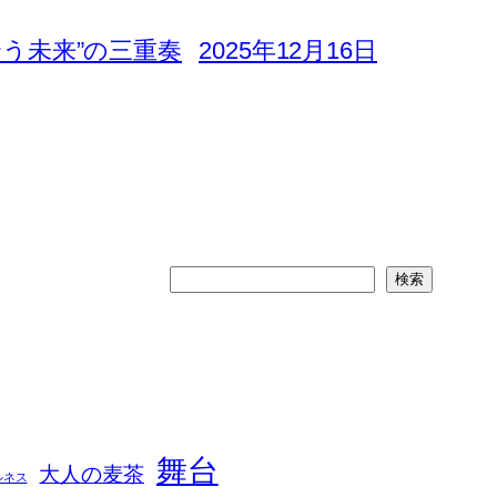
合う未来”の三重奏
2025年12月16日
検
検索
索
舞台
大人の麦茶
ルネス