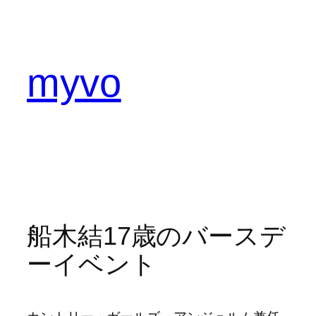
内
容
を
ス
myvo
キ
ッ
プ
船木結17歳のバースデ
ーイベント