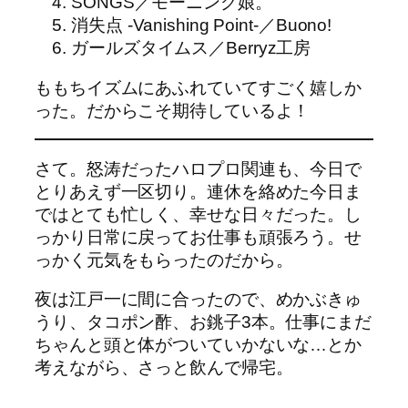
SONGS／モーニング娘。
消失点 -Vanishing Point-／Buono!
ガールズタイムス／Berryz工房
ももちイズムにあふれていてすごく嬉しか
った。だからこそ期待しているよ！
さて。怒涛だったハロプロ関連も、今日で
とりあえず一区切り。連休を絡めた今日ま
ではとても忙しく、幸せな日々だった。し
っかり日常に戻ってお仕事も頑張ろう。せ
っかく元気をもらったのだから。
夜は江戸一に間に合ったので、めかぶきゅ
うり、タコポン酢、お銚子3本。仕事にまだ
ちゃんと頭と体がついていかないな…とか
考えながら、さっと飲んで帰宅。