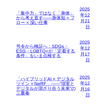
2025
「集中力」ではなく「身体」
年12
から考え直す――身体知 × フ
月21
ロー × 深い仕事
日
2025
号令から検証へ：SDGs・
年12
ESG・LGBTQ+が「定着する
月17
条件」をいま点検する
日
2025
「ハイブリッドAI × デジタル
年12
ツイン × NeRF」――“現実と
デジタルが混ざり合う未来”の
月16
三重奏
日