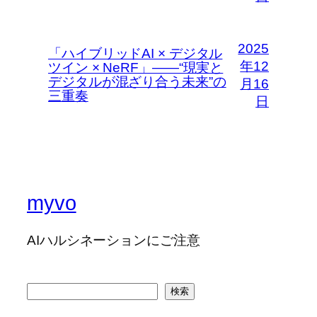
2025
「ハイブリッドAI × デジタル
年12
ツイン × NeRF」――“現実と
デジタルが混ざり合う未来”の
月16
三重奏
日
myvo
AIハルシネーションにご注意
検
検索
索