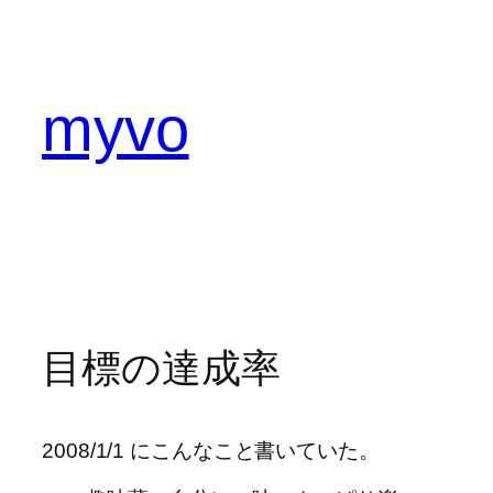
内
容
を
ス
myvo
キ
ッ
プ
目標の達成率
2008/1/1 にこんなこと書いていた。