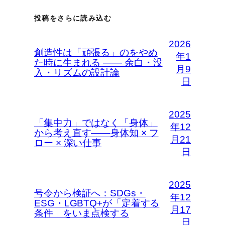
投稿をさらに読み込む
2026
創造性は「頑張る」のをやめ
年1
た時に生まれる —— 余白・没
月9
入・リズムの設計論
日
2025
「集中力」ではなく「身体」
年12
から考え直す――身体知 × フ
月21
ロー × 深い仕事
日
2025
号令から検証へ：SDGs・
年12
ESG・LGBTQ+が「定着する
月17
条件」をいま点検する
日