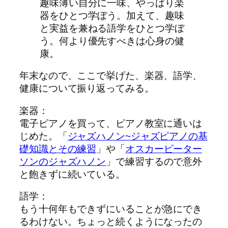
趣味薄い自分に一味、やっぱり楽
器をひとつ学ぼう。加えて、趣味
と実益を兼ねる語学をひとつ学ぼ
う。何より優先すべきは心身の健
康。
年末なので、ここで挙げた、楽器、語学、
健康について振り返ってみる。
楽器：
電子ピアノを買って、ピアノ教室に通いは
じめた。「
ジャズハノン~ジャズピアノの基
礎知識とその練習
」や「
オスカーピーター
ソンのジャズハノン
」で練習するので意外
と飽きずに続いている。
語学：
もう十何年もできずにいることが急にでき
るわけない。ちょっと続くようになったの