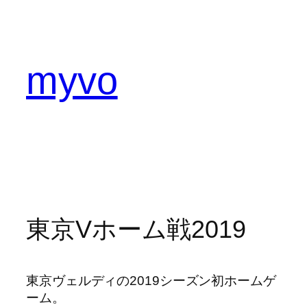
内
容
を
ス
myvo
キ
ッ
プ
東京Vホーム戦2019
東京ヴェルディの2019シーズン初ホームゲ
ーム。