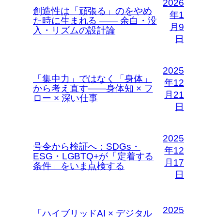
2026
創造性は「頑張る」のをやめ
年1
た時に生まれる —— 余白・没
月9
入・リズムの設計論
日
2025
「集中力」ではなく「身体」
年12
から考え直す――身体知 × フ
月21
ロー × 深い仕事
日
2025
号令から検証へ：SDGs・
年12
ESG・LGBTQ+が「定着する
月17
条件」をいま点検する
日
2025
「ハイブリッドAI × デジタル