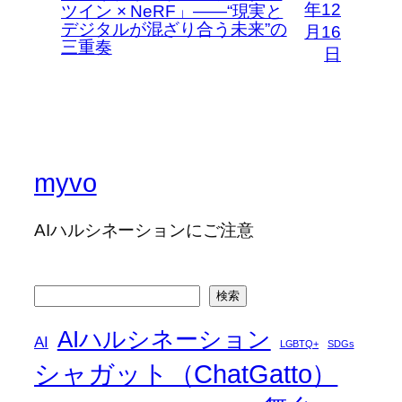
年12
ツイン × NeRF」――“現実と
デジタルが混ざり合う未来”の
月16
三重奏
日
myvo
AIハルシネーションにご注意
検
検索
索
AIハルシネーション
AI
LGBTQ+
SDGs
シャガット（ChatGatto）