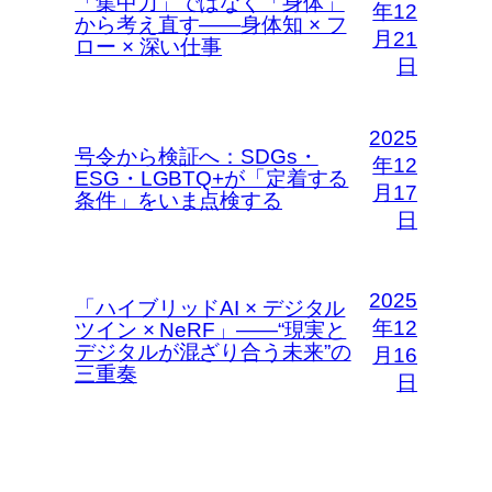
「集中力」ではなく「身体」
年12
から考え直す――身体知 × フ
月21
ロー × 深い仕事
日
2025
号令から検証へ：SDGs・
年12
ESG・LGBTQ+が「定着する
月17
条件」をいま点検する
日
2025
「ハイブリッドAI × デジタル
年12
ツイン × NeRF」――“現実と
デジタルが混ざり合う未来”の
月16
三重奏
日