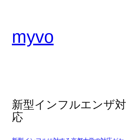
内
容
を
ス
myvo
キ
ッ
プ
新型インフルエンザ対
応