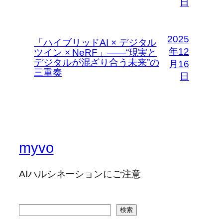
日
2025
「ハイブリッドAI × デジタル
年12
ツイン × NeRF」――“現実と
デジタルが混ざり合う未来”の
月16
三重奏
日
myvo
AIハルシネーションにご注意
検
検索
索