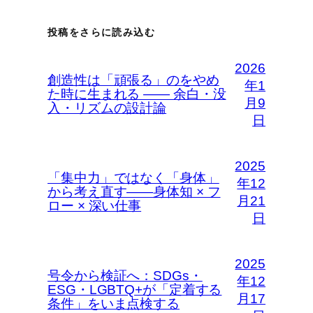
投稿をさらに読み込む
2026
創造性は「頑張る」のをやめ
年1
た時に生まれる —— 余白・没
月9
入・リズムの設計論
日
2025
「集中力」ではなく「身体」
年12
から考え直す――身体知 × フ
月21
ロー × 深い仕事
日
2025
号令から検証へ：SDGs・
年12
ESG・LGBTQ+が「定着する
月17
条件」をいま点検する