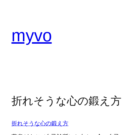
内
容
を
ス
myvo
キ
ッ
プ
折れそうな心の鍛え方
折れそうな心の鍛え方