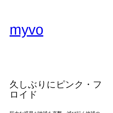
内
容
を
ス
myvo
キ
ッ
プ
久しぶりにピンク・フ
ロイド