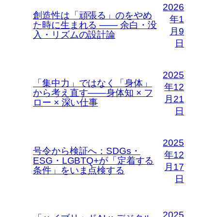
2026
創造性は「頑張る」のをやめ
年1
た時に生まれる —— 余白・没
月9
入・リズムの設計論
日
2025
「集中力」ではなく「身体」
年12
から考え直す――身体知 × フ
月21
ロー × 深い仕事
日
2025
号令から検証へ：SDGs・
年12
ESG・LGBTQ+が「定着する
月17
条件」をいま点検する
日
2025