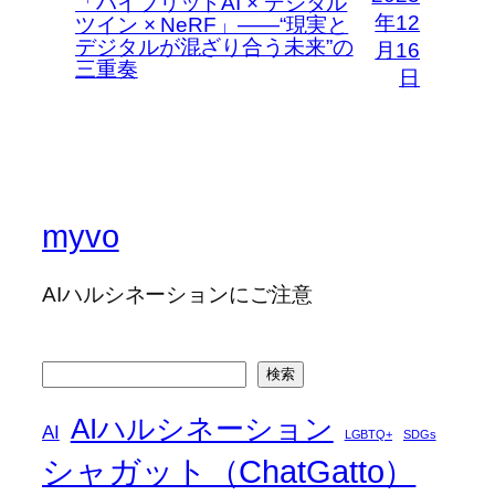
「ハイブリッドAI × デジタル
年12
ツイン × NeRF」――“現実と
デジタルが混ざり合う未来”の
月16
三重奏
日
myvo
AIハルシネーションにご注意
検
検索
索
AIハルシネーション
AI
LGBTQ+
SDGs
シャガット（ChatGatto）