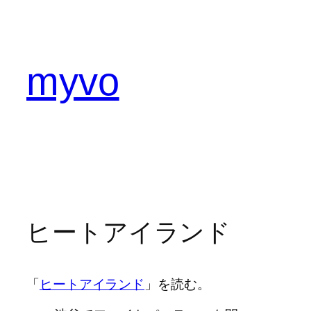
内
容
を
ス
myvo
キ
ッ
プ
ヒートアイランド
「
ヒートアイランド
」を読む。