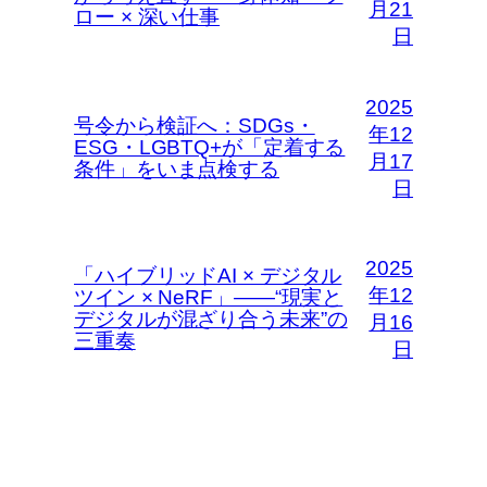
月21
ロー × 深い仕事
日
2025
号令から検証へ：SDGs・
年12
ESG・LGBTQ+が「定着する
月17
条件」をいま点検する
日
2025
「ハイブリッドAI × デジタル
年12
ツイン × NeRF」――“現実と
デジタルが混ざり合う未来”の
月16
三重奏
日