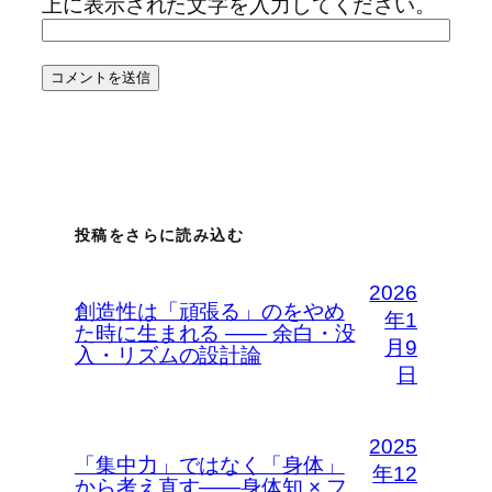
上に表示された文字を入力してください。
投稿をさらに読み込む
2026
創造性は「頑張る」のをやめ
年1
た時に生まれる —— 余白・没
月9
入・リズムの設計論
日
2025
「集中力」ではなく「身体」
年12
から考え直す――身体知 × フ