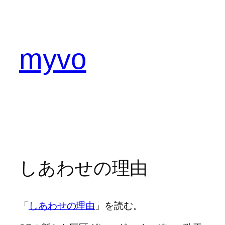
内
容
を
ス
myvo
キ
ッ
プ
しあわせの理由
「
しあわせの理由
」を読む。