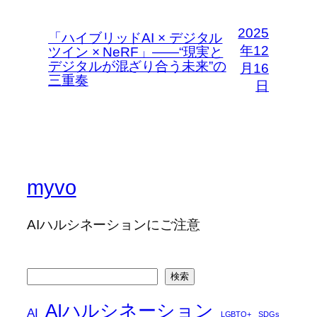
2025
「ハイブリッドAI × デジタル
年12
ツイン × NeRF」――“現実と
デジタルが混ざり合う未来”の
月16
三重奏
日
myvo
AIハルシネーションにご注意
検
検索
索
AIハルシネーション
AI
LGBTQ+
SDGs