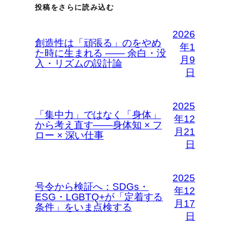
投稿をさらに読み込む
2026
創造性は「頑張る」のをやめ
年1
た時に生まれる —— 余白・没
月9
入・リズムの設計論
日
2025
「集中力」ではなく「身体」
年12
から考え直す――身体知 × フ
月21
ロー × 深い仕事
日
2025
号令から検証へ：SDGs・
年12
ESG・LGBTQ+が「定着する
月17
条件」をいま点検する
日