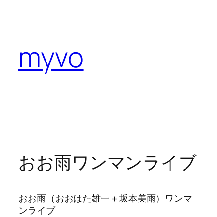
内
容
を
myvo
ス
キ
ッ
プ
おお雨ワンマンライブ
おお雨（おおはた雄一＋坂本美雨）ワンマ
ンライブ