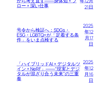
年12月
から考え直す――身体知 × フ
ロー × 深い仕事
21日
2025
号令から検証へ：SDGs・
年12
ESG・LGBTQ+が「定着する条
月17
件」をいま点検する
日
2025
「ハイブリッドAI × デジタルツ
年12
イン × NeRF」――“現実とデジ
タルが混ざり合う未来”の三重
月16
奏
日