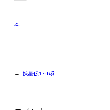
本
←
妖星伝1～6巻