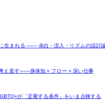
に生まれる —— 余白・没入・リズムの設計
直す――身体知 × フロー × 深い仕事
LGBTQ+が「定着する条件」をいま点検する