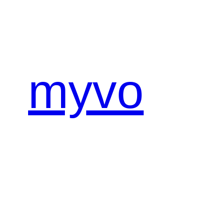
内
容
を
ス
キ
myvo
ッ
プ