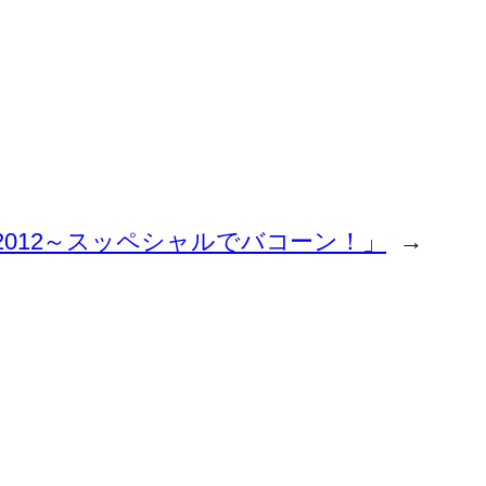
ボ2012～スッペシャルでバコーン！」
→