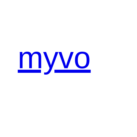
内
容
を
ス
キ
myvo
ッ
プ