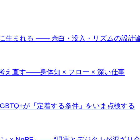
に生まれる —— 余白・没入・リズムの設計
直す――身体知 × フロー × 深い仕事
LGBTQ+が「定着する条件」をいま点検する
イン × NeRF」――“現実とデジタルが混ざり