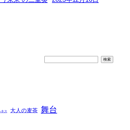
検
検索
索
舞台
大人の麦茶
ルネス