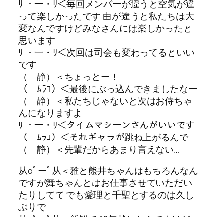
ﾘ ・一・ﾘ＜毎回メンバーが違うと空気が違
って楽しかったです 曲が違うと私たちは大
変なんですけどみなさんには楽しかったと
思います
ﾘ ・一・ﾘ＜次回は司会も変わってるといい
です
（ 静）＜ちょっとー！
（ ﾑﾗｺ）＜最後にぶっ込んできましたなー
（ 静）＜私たちじゃないと次はお侍ちゃ
んになりますよ
ﾘ ・一・ﾘ＜タイムマシーンさんがいいです
（ ﾑﾗｺ）＜それギャラが跳ね上がるんで
（ 静）＜先輩だからあまり言えない…
从oﾟーﾟ从＜雅と熊井ちゃんはもちろんなん
ですが舞ちゃんとはお仕事させていただい
たりしてて でも愛理と千聖とするのは久し
ぶりで