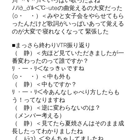
川*＾∇＾)||＜いっぱい歌ったよね
ﾉﾉl∂_∂’ﾙ＜℃-uteの曲覚えるの大変だった
(o・ ・）＜みやと女子会をやらせてもら
ったんだけど歌詞がいっぱいあって覚える
のが大変で 寝れなくなって 緊張した
■まっさら終わりVTR振り返り
（ 静）＜先ほど見ていただきましたが一
番変わったのって誰ですか？
ﾘ ・一・ﾘ＜なっきぃですね
(o・ ・）＜中も外も
（ 静）＜中もですか？
ﾘ ・一・ﾘ＜今あんなしゃべり方したらも
う！ってなりますね
（ 静）＜逆に変わらないのは？
（メンバー考える）
（ 静）＜見てたら夏焼さんはそのまま成
長したってわかりましたね
（ ﾑﾗｺ）＜やんちゃしてましたね