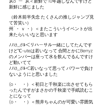
从oﾟーﾟ从＜新鮮で 10年越しなんですけど
新鮮に感じました
（鈴木前半失念 たくさんの推しジャンプ見
て苦笑い）
州´・ ｖ ・）＜またこういうイベントが出
来たらいいなと思います
ﾉﾉl∂_∂’ﾙ＜リハーサル一緒にしてたんです
けど℃-uteは若いなって 合間とかにBerryz
のメンバーは座って水を飲んでるんですけ
ど動いてて
ﾉﾉl∂_∂’ﾙ＜若いなって思って パワーで負け
ないようにと思いました
(o・ ・）＜初日と千秋楽に出させてもら
ったんですがまさかの千秋楽で手紙読むこ
とになって
(o・ ・）＜熊井ちゃんのが可愛い雰囲気