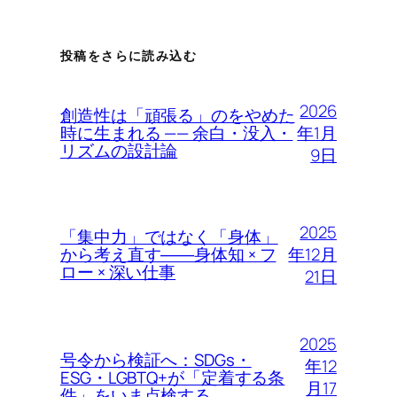
投稿をさらに読み込む
2026
創造性は「頑張る」のをやめた
年1月
時に生まれる —— 余白・没入・
リズムの設計論
9日
2025
「集中力」ではなく「身体」
年12月
から考え直す――身体知 × フ
ロー × 深い仕事
21日
2025
号令から検証へ：SDGs・
年12
ESG・LGBTQ+が「定着する条
月17
件」をいま点検する