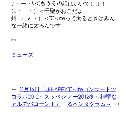
ﾘ ・一・ﾘ＜もうその話はいいでしょ！
(o・ ・）＜千聖がおこだよ
州´・ ｖ ・）＜℃-uteって太るときはみん
な一緒に太るんです
ミューズ
←
11月14日「超HAPPY
℃-uteコンサートツ
コラボ2012～スッペシ
アー2012冬～神聖な
ャルでバコーン！」
るペンタグラム～
→