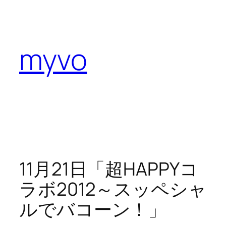
内
容
を
myvo
ス
キ
ッ
プ
11月21日「超HAPPYコ
ラボ2012～スッペシャ
ルでバコーン！」