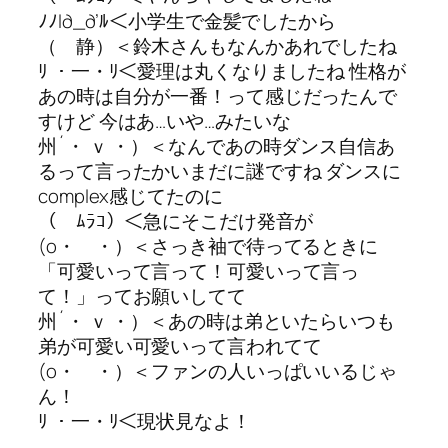
ﾉﾉl∂_∂’ﾙ＜小学生で金髪でしたから
（ 静）＜鈴木さんもなんかあれでしたね
ﾘ ・一・ﾘ＜愛理は丸くなりましたね 性格が
あの時は自分が一番！って感じだったんで
すけど 今はあ…いや…みたいな
州´・ ｖ ・）＜なんであの時ダンス自信あ
るって言ったかいまだに謎ですね ダンスに
complex感じてたのに
（ ﾑﾗｺ）＜急にそこだけ発音が
(o・ ・）＜さっき袖で待ってるときに
「可愛いって言って！可愛いって言っ
て！」ってお願いしてて
州´・ ｖ ・）＜あの時は弟といたらいつも
弟が可愛い可愛いって言われてて
(o・ ・）＜ファンの人いっぱいいるじゃ
ん！
ﾘ ・一・ﾘ＜現状見なよ！