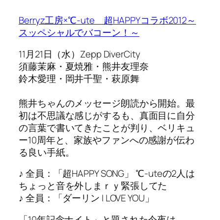
Berryz工房×℃-ute 超HAPPYコラボ2012～
スッペシャルでバコーン！～
11月21日（水）Zepp DiverCity
須藤茉麻・夏焼雅・熊井友理奈
鈴木愛理・岡井千聖・萩原舞
熊井ちゃんのメッセージ朗読から開始。最
初は不思議な感じがするも、真面目に自分
の言葉で書いてきたことが判り、ベリキュ
ー10周年と、家族やファンへの感謝が伝わ
る良い手紙。
♪ 全員：「超HAPPY SONG」 ℃-uteの2人は
ちょっと音を外しまｒｙ緊張してた
♪ 全員：「ダーリン I LOVE YOU」
「10年記念ナイト」と題された今夜は、