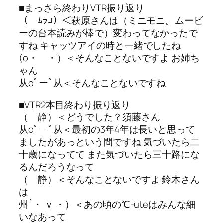
■まっさら終わりVTR振り返り
（ ﾑﾗｺ）＜萩原さんは（ミニモニ。ムービ
ーの台本読みが棒で）変わってなかったで
すね キャッツアイの時と一緒でしたね
(o・ ・）＜そんなことないですよ お姉ち
ゃん
从oﾟーﾟ从＜そんなことないですね
■VTR2本目終わり振り返り
（ 静）＜どうでした？須藤さん
从oﾟーﾟ从＜最初の3年4年は長いと思って
ましたがあっという間ですね 気づいたら二
十歳になってて また気づいたら三十路にな
るんだろうなって
（ 静）＜そんなことないですよ 鈴木さん
は
州´・ ｖ ・）＜あの頃の℃-uteはみんな細
いなあって