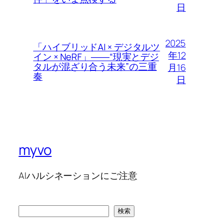
日
2025
「ハイブリッドAI × デジタルツ
年12
イン × NeRF」――“現実とデジ
タルが混ざり合う未来”の三重
月16
奏
日
myvo
AIハルシネーションにご注意
検
検索